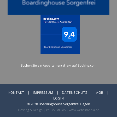
Buchen Sie ein Appartement direkt auf Booking.com
|
|
|
|
KONTAKT
IMPRESSUM
DATENSCHUTZ
AGB
LOGIN
© 2020 Boardinghouse Sorgenfrei Hagen
Hosting & Design | WEBASMEDIA |
www.webasmedia.de